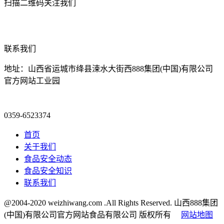
扫描二维码关注我们
联系我们
地址：山西省运城市绛县涑水大街西888集团(中国)有限公司
官方网站工业园
0359-6523374
首页
关于我们
食品安全动态
食品安全知识
联系我们
@2004-2020 weizhiwang.com .All Rights Reserved. 山西888集团
(中国)有限公司官方网站食品有限公司 版权所有
网站地图