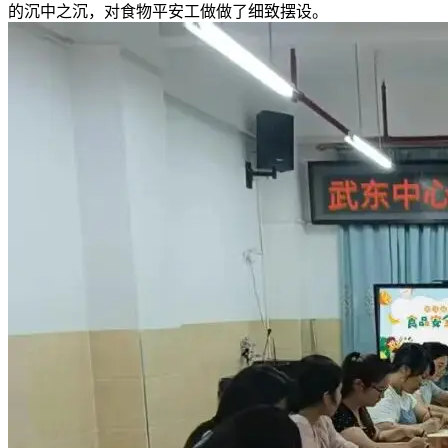
的沉中之沉，对食物平安工做做了细致摆设。